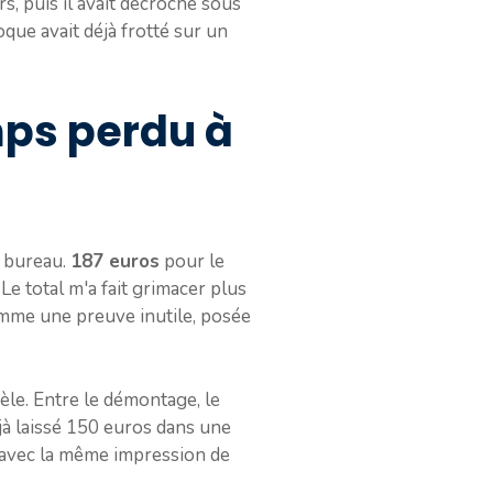
rs, puis il avait décroché sous
oque avait déjà frotté sur un
emps perdu à
n bureau.
187 euros
pour le
 Le total m'a fait grimacer plus
comme une preuve inutile, posée
èle. Entre le démontage, le
éjà laissé 150 euros dans une
e, avec la même impression de