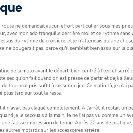
ique
et la route ne demandait aucun effort particulier sous mes pneu
œur, avec mon ado tranquille derrière moi et ce rythme sans 
ssus du rythme de croisière, et je n'attendais qu'une chose,
se ne bougerait pas, parce qu'il semblait bien assis sur la pl
tine de la moto avant le départ, bien centré à l'œil et serré c
te sec qu'on fait quand on est pressé de partir et déjà aill
e tour mal pris suffit à laisser du jeu. Ce matin-là, je n'ai pa
sé plus tard sur tout le reste.
et il n'avait pas claqué complètement. À l'arrêt, il restait un p
quand je le secouais à la main. Je ne l'ai pas vu comme un av
t une fausse impression de tenue. Après 20 ans de pratique,
es autres motards sur les accessoires arrière.