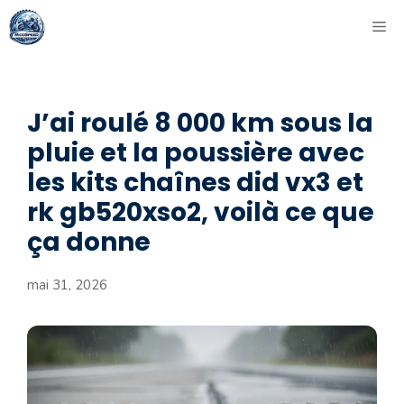
Aller
ME
au
contenu
J’ai roulé 8 000 km sous la
pluie et la poussière avec
les kits chaînes did vx3 et
rk gb520xso2, voilà ce que
ça donne
mai 31, 2026