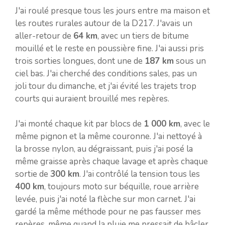
J'ai roulé presque tous les jours entre ma maison et
les routes rurales autour de la D217. J'avais un
aller-retour de
64 km
, avec un tiers de bitume
mouillé et le reste en poussière fine. J'ai aussi pris
trois sorties longues, dont une de
187 km
sous un
ciel bas. J'ai cherché des conditions sales, pas un
joli tour du dimanche, et j'ai évité les trajets trop
courts qui auraient brouillé mes repères.
J'ai monté chaque kit par blocs de
1 000 km
, avec le
même pignon et la même couronne. J'ai nettoyé à
la brosse nylon, au dégraissant, puis j'ai posé la
même graisse après chaque lavage et après chaque
sortie de
300 km
. J'ai contrôlé la tension tous les
400 km
, toujours moto sur béquille, roue arrière
levée, puis j'ai noté la flèche sur mon carnet. J'ai
gardé la même méthode pour ne pas fausser mes
repères, même quand la pluie me pressait de bâcler.