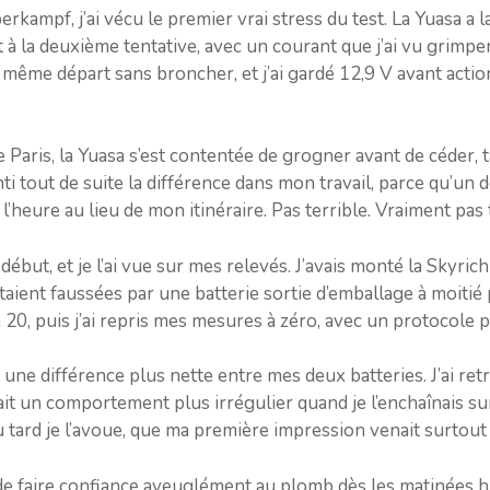
erkampf, j’ai vécu le premier vrai stress du test. La Yuasa a 
t à la deuxième tentative, avec un courant que j’ai vu grimpe
le même départ sans broncher, et j’ai gardé 12,9 V avant acti
de Paris, la Yuasa s’est contentée de grogner avant de céder, 
ti tout de suite la différence dans mon travail, parce qu’un 
l’heure au lieu de mon itinéraire. Pas terrible. Vraiment pas 
ébut, et je l’ai vue sur mes relevés. J’avais monté la Skyrich 
nt faussées par une batterie sortie d’emballage à moitié plei
20, puis j’ai repris mes mesures à zéro, avec un protocole 
 une différence plus nette entre mes deux batteries. J’ai ret
dait un comportement plus irrégulier quand je l’enchaînais s
u tard je l’avoue, que ma première impression venait surtou
é de faire confiance aveuglément au plomb dès les matinées hu