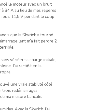
lancé le moteur avec un bruit
r à 84 A au lieu de mes repères
on puis 11,5 V pendant le coup
tandis que la Skyrich a tourné
démarrage lent m’a fait perdre 2
terrible.
sans vérifier sa charge initiale,
ne. J’ai rectifié en la
propre.
rouvé une vraie stabilité côté
ur trois redémarrages
t de ma mesure bancale.
mides. Avec la Skyrich, j’ai