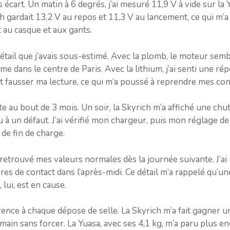
 écart. Un matin à 6 degrés, j’ai mesuré 11,9 V à vide sur la
ch gardait 13,2 V au repos et 11,3 V au lancement, ce qui m’a
t au casque et aux gants.
étail que j’avais sous-estimé. Avec la plomb, le moteur semb
ime dans le centre de Paris. Avec la lithium, j’ai senti une ré
 fausser ma lecture, ce qui m’a poussé à reprendre mes co
e au bout de 3 mois. Un soir, la Skyrich m’a affiché une chu
u à un défaut. J’ai vérifié mon chargeur, puis mon réglage de m
 de fin de charge.
i retrouvé mes valeurs normales dès la journée suivante. J’a
es de contact dans l’après-midi. Ce détail m’a rappelé qu’une
lui, est en cause.
férence à chaque dépose de selle. La Skyrich m’a fait gagner 
ain sans forcer. La Yuasa, avec ses 4,1 kg, m’a paru plus en