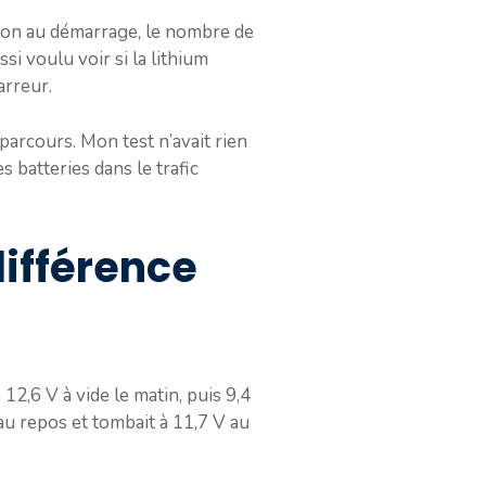
nsion au démarrage, le nombre de
ssi voulu voir si la lithium
arreur.
parcours. Mon test n’avait rien
s batteries dans le trafic
différence
12,6 V à vide le matin, puis 9,4
au repos et tombait à 11,7 V au