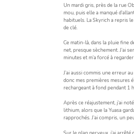
Un mardi gris, près de la rue Ob
mou, puis elle a manqué d’allan
habituels. La Skyrich a repris 
de clé.
Ce matin-là, dans la pluie fine 
net, presque sèchement. J’ai sen
minutes et m’a forcé à regarder 
J’ai aussi commis une erreur au d
donc mes premières mesures étaie
rechargeant à fond pendant 1 h 
Après ce réajustement, j’ai noté
lithium, alors que la Yuasa gar
rapprochés. J’ai compris, un pe
Sur le plan nerveux, j’ai arrêt