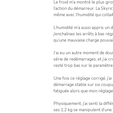
Le froid m’a montré le plus gros
l’action du démarreur. La Skyri
même avec l’humidité qui collai
L’humidité m’a aussi appris un d
j’enchaînais les arrêts à bas rég
qu’une mauvaise charge pouvait
J’ai eu un autre moment de dout
série de redémarrages, et j’ai cr
resté trop bas sur le paramètre
Une fois ce réglage corrigé, j’a
démarrage stable sur six coupur
fatiguée alors que mon réglage, 
Physiquement, j’ai senti la dif
ses 1,2 kg se manipulent d’une m