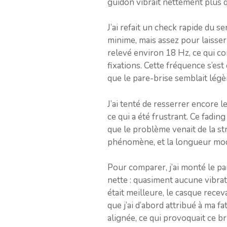
guidon vibrait nettement plus q
J’ai refait un check rapide du s
minime, mais assez pour laisser
relevé environ 18 Hz, ce qui c
fixations. Cette fréquence s’est
que le pare-brise semblait légèr
J’ai tenté de resserrer encore le
ce qui a été frustrant. Ce fadin
que le problème venait de la s
phénomène, et la longueur modér
Pour comparer, j’ai monté le pa
nette : quasiment aucune vibra
était meilleure, le casque recev
que j’ai d’abord attribué à ma fa
alignée, ce qui provoquait ce br