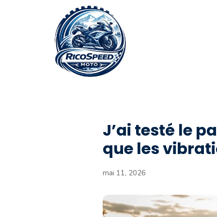
Aller
au
contenu
J’ai testé le p
que les vibrat
mai 11, 2026