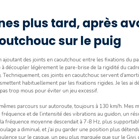
es plus tard, après av
aoutchouc sur le puig
 en ajoutant des joints en caoutchouc entre les fixations du pa
se à découpler légèrement le pare-brise de la rigidité du cadre
. Techniquement, ces joints en caoutchouc servent d’amortiss
ettent habituellement par les fixations rigides. Je les ai 
pas trop mous pour éviter un jeu excessif.
es mêmes parcours sur autoroute, toujours à 130 km/h. Mes
fréquence et de l’intensité des vibrations au guidon, un résu
, la fréquence moyenne descendait à 7-8 Hz, plus supportabl
ulage a diminué, et j’ai pu garder une position plus détendue
rbulence sur le casque, un peu plus marquée que sur le Givi, 