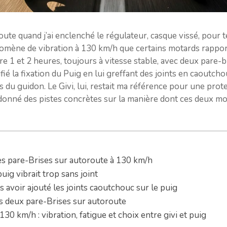
route quand j’ai enclenché le régulateur, casque vissé, pour t
omène de vibration à 130 km/h que certains motards rapporte
tre 1 et 2 heures, toujours à vitesse stable, avec deux par
é la fixation du Puig en lui greffant des joints en caoutchouc,
 du guidon. Le Givi, lui, restait ma référence pour une protec
 donné des pistes concrètes sur la manière dont ces deux m
es pare-Brises sur autoroute à 130 km/h
puig vibrait trop sans joint
s avoir ajouté les joints caoutchouc sur le puig
les deux pare-Brises sur autoroute
30 km/h : vibration, fatigue et choix entre givi et puig