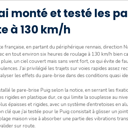
i monté et testé les pa
te à 130 km/h
ute française, en partant du périphérique rennais, direction 
vec en tout environ six heures de roulage à 130 km/h bien ca
e pluie, un ciel couvert mais sans vent fort, ce qui évite de 
ulences. J’ai privilégié les trajets sur voies rapides assez r
alyser les effets du pare-brise dans des conditions quasi ide
stallé le pare-brise Puig selon la notice, en serrant les fi
s rigides en plastique dur, ce qui limite la souplesse au nive
 plus épaisses et rigides, avec un système d’entretoises en a
on clé que j’ai testée pour le Puig consistait à glisser un jo
colage maison vise à absorber une partie des vibrations tran
valider sur route.