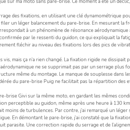
ue sur ma moto sans pare-brise. Ce moment a été un déclic, j
errage des fixations, en utilisant une clé dynamométrique pour
 filer un léger balancement du pare-brise. En mesurant la fré
orrespondait à un phénomène de résonance aérodynamique amp
 confirmée par le ressenti du guidon, ce qui expliquait la fati
ement fléchir au niveau des fixations lors des pics de vibrat
s vis, mais ça n’a rien changé. La fixation rigide ne dissipai
g aérodynamique ne se supprimait pas par un serrage plus fort
tructure même du montage. Le manque de souplesse dans les
ée du pare-brise Puig ne facilitait pas la répartition des 
re-brise Givi sur la même moto, en gardant les mêmes conditi
tion perceptible au guidon, même après une heure à 130 km/
ait moins de turbulences. Par contre, j’ai remarqué un léger 
tigue. En démontant le pare-brise, j’ai constaté que la fixatio
uit parasite. Une correction rapide du serrage et de l’aligneme